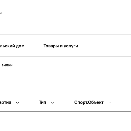
ы
льский дом
Товары и услуги
 вилки
артия
Тип
Спорт.Объект