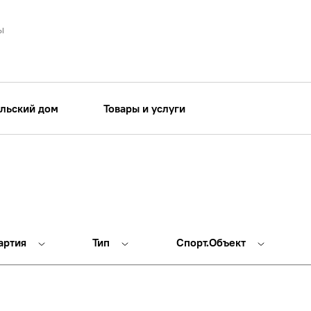
ы
льский дом
Товары и услуги
артия
Тип
Спорт.Объект