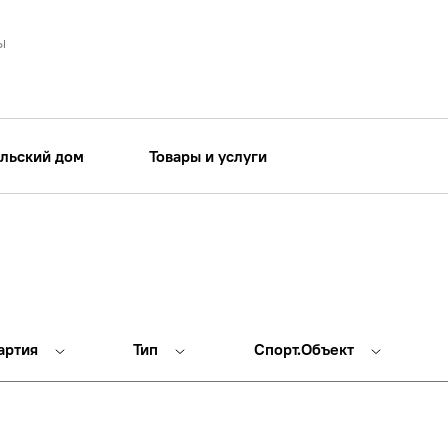
ы
льский дом
Товары и услуги
артия
Тип
Спорт.Объект