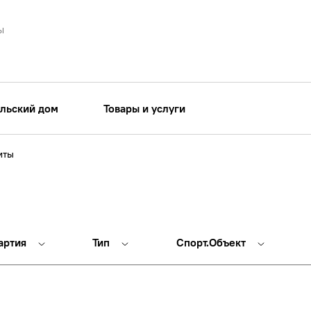
ы
льский дом
Товары и услуги
иты
артия
Тип
Спорт.Объект