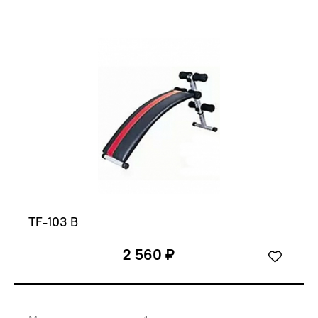
TF-103 B
2 560 ₽