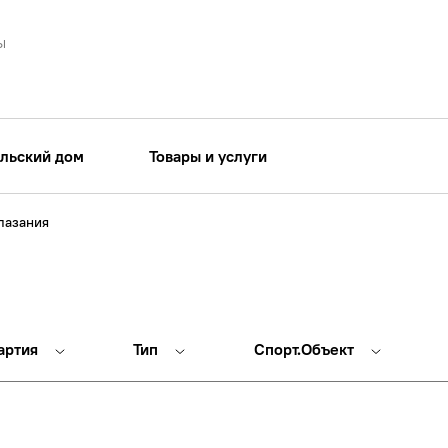
ы
льский дом
Товары и услуги
лазания
артия
Тип
Спорт.Объект