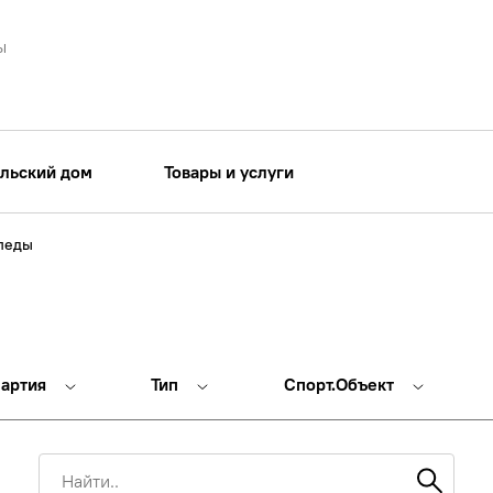
ы
льский дом
Товары и услуги
педы
партия
Тип
Спорт.Объект