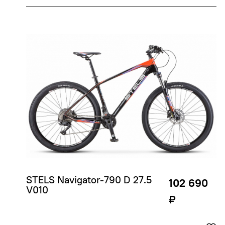
STELS Navigator-790 D 27.5 
102 690
V010
₽