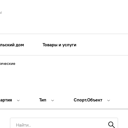
ы
льский дом
Товары и услуги
тические
партия
Тип
Спорт.Объект