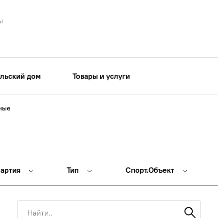
ы
льский дом
Товары и услуги
ные
партия
Тип
Спорт.Объект