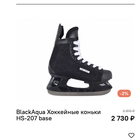
-2%
BlackAqua Хоккейные коньки 
2 810 ₽
2 730 ₽
HS-207 base