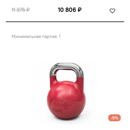
10 806 ₽
11 375 ₽
Минимальная партия: 1
-5%