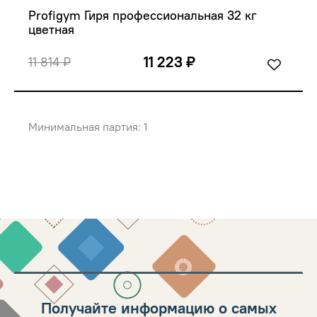
Profigym Гиря профессиональная 32 кг 
цветная
11 223 ₽
11 814 ₽
Минимальная партия: 1
Получайте информацию о самых