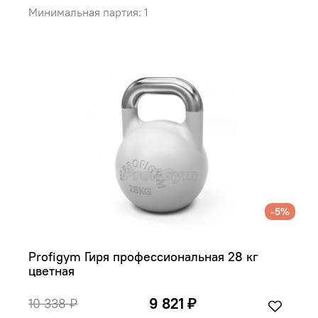
Минимальная партия: 1
-5%
Profigym Гиря профессиональная 28 кг 
цветная
9 821 ₽
10 338 ₽