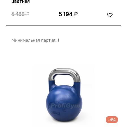
цветная
5 194 ₽
5 468 ₽
Минимальная партия: 1
-4%