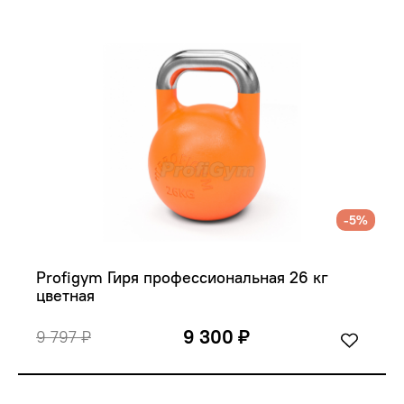
-5%
Profigym Гиря профессиональная 26 кг 
цветная
9 300 ₽
9 797 ₽