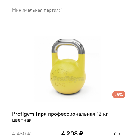
Минимальная партия: 1
-5%
Profigym Гиря профессиональная 12 кг 
цветная
4 208 ₽
4 430 ₽