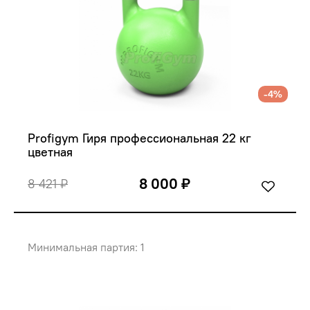
-4%
Profigym Гиря профессиональная 22 кг 
цветная
8 000 ₽
8 421 ₽
Минимальная партия: 1