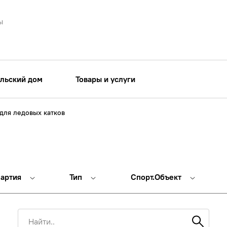
ы
льский дом
Товары и услуги
для ледовых катков
партия
Тип
Спорт.Объект