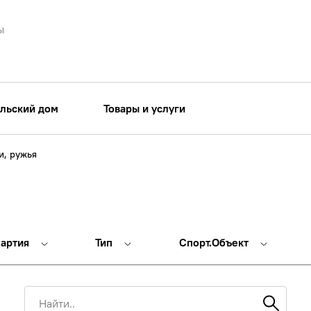
ы
льский дом
Товары и услуги
, ружья
партия
Тип
Спорт.Объект