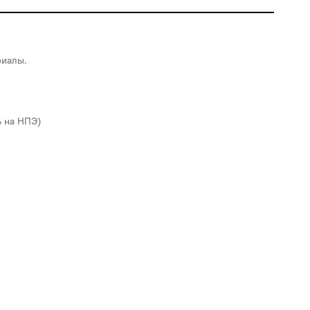
риалы.
ь на НПЭ)