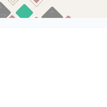
О нас
© SportB2B 2012 - 2022.
SportB2B MegaSale
SportB2B EXPO
SportB2B Lab
Спортивные товары
оптом