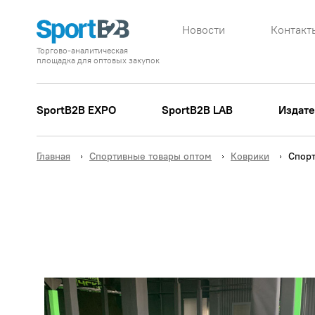
Новости
Контакт
Торгово-аналитическая
площадка для оптовых закупок
SportB2B EXPO
SportB2B LAB
Издате
Главная
Спортивные товары оптом
Коврики
Спорт