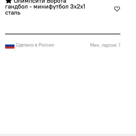
 Олимпсити Ворота 
гандбол - минифутбол 3х2х1 
сталь
Сделано в России
Мин. партия: 1