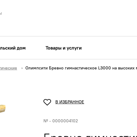
ы
льский дом
Товары и услуги
тические
Олимпсити Бревно гимнастическое L3000 на высоких 
В ИЗБРАННОЕ
№ - 0000004102