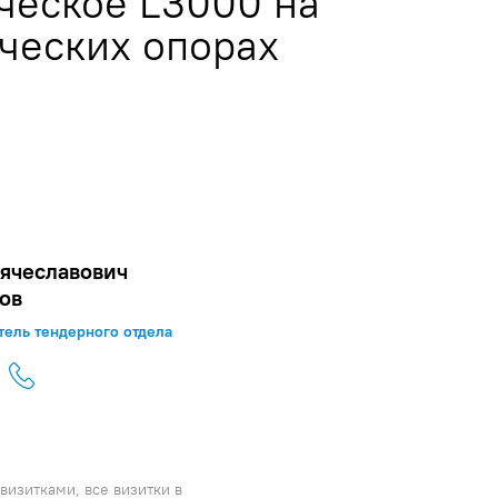
ческое L3000 на
ческих опорах
ячеславович
ов
тель тендерного отдела
визитками, все визитки в