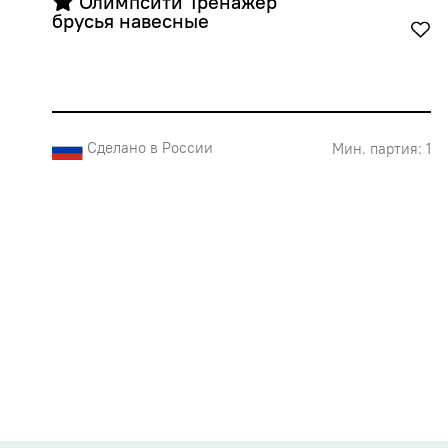
 Олимпсити Тренажер 
брусья навесные
Сделано в России
Мин. партия: 1